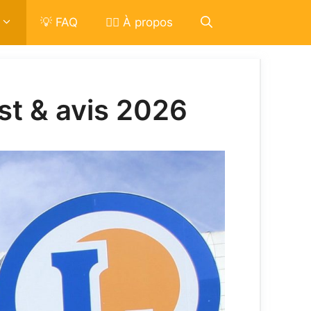
💡 FAQ
🙋‍♂️ À propos
est & avis 2026