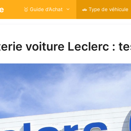
e
🥇 Guide d’Achat
🚗 Type de véhicule
rie voiture Leclerc : t