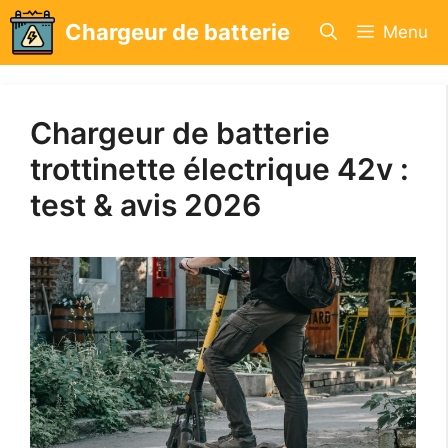
Aller
Chargeur de batterie
Menu
au
contenu
Chargeur de batterie
trottinette électrique 42v :
test & avis 2026